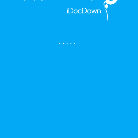
.
.
.
.
.